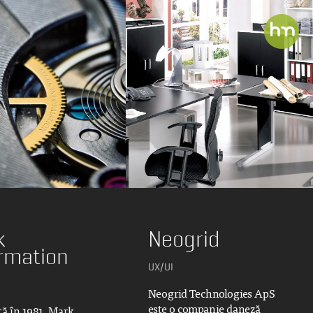
k
Neogrid
rmation
UX/UI
Neogrid Technologies ApS
este o companie daneză
tă în 1981, Mark