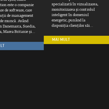
specializată în vizualizarea,
tion este o companie
monitorizarea și controlul
re de software, care
inteligent în domeniul
oluții de management
energetic, punând la
i de muncă. Având
dispoziția clienților săi...
în Danemarca, Suedia,
, Marea Britanie și...
MAI MULT
ULT