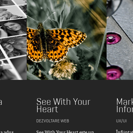
a
See With Your
Mar
Heart
Info
DEZVOLTARE WEB
UX/UI
 a adus
See With Your Heart este un
Înființa