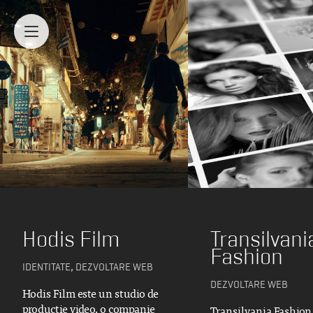
Mergi la conținutul principal
Hodis Film
Transilvani
Fashion
,
IDENTITATE
DEZVOLTARE WEB
DEZVOLTARE WEB
Hodis Film este un studio de
producție video, o companie
Transilvania Fashion