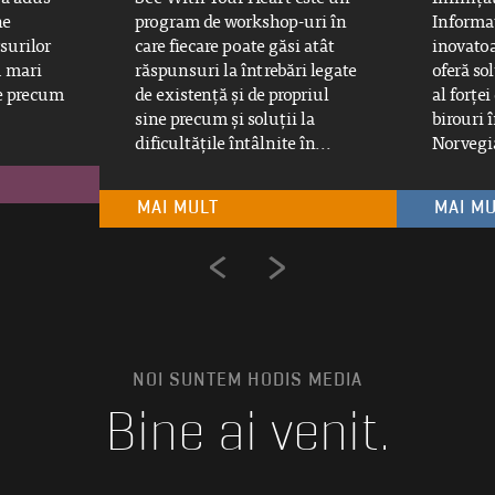
ne
program de workshop-uri în
Informa
surilor
care fiecare poate găsi atât
inovatoa
u mari
răspunsuri la întrebări legate
oferă s
le precum
de existență și de propriul
al forțe
sine precum și soluții la
birouri 
dificultățile întâlnite în...
Norvegia
MAI MULT
MAI M
<
>
NOI SUNTEM HODIS MEDIA
Bine ai venit.