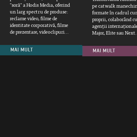
"soră" a Hodis Media, oferind
pe catwalk manechi
un larg spectru de produse:
formate în cadrul cur
reclame video, filme de
proprii, colaborând c
identitate corporativă, filme
agenții internaționa
de prezentare, videoclipuri...
Major, Elite sau Next.
MAI MULT
MAI MULT